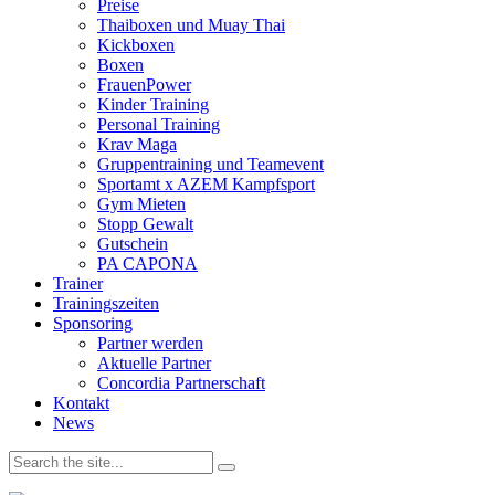
Preise
Thaiboxen und Muay Thai
Kickboxen
Boxen
FrauenPower
Kinder Training
Personal Training
Krav Maga
Gruppentraining und Teamevent
Sportamt x AZEM Kampfsport
Gym Mieten
Stopp Gewalt
Gutschein
PA CAPONA
Trainer
Trainingszeiten
Sponsoring
Partner werden
Aktuelle Partner
Concordia Partnerschaft
Kontakt
News