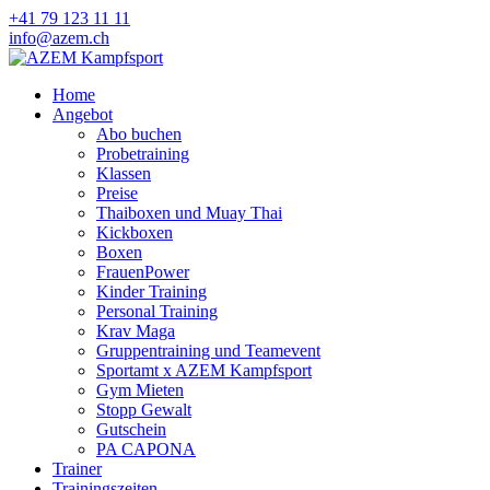
+41 79 123 11 11
info@azem.ch
Home
Angebot
Abo buchen
Probetraining
Klassen
Preise
Thaiboxen und Muay Thai
Kickboxen
Boxen
FrauenPower
Kinder Training
Personal Training
Krav Maga
Gruppentraining und Teamevent
Sportamt x AZEM Kampfsport
Gym Mieten
Stopp Gewalt
Gutschein
PA CAPONA
Trainer
Trainingszeiten