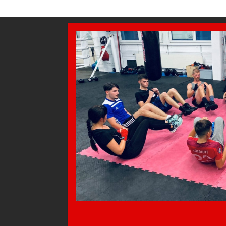
AZEM KAMPFSPORT SEIT 1985
Probetraining in Wil und Winterthur
Angebot
Stopp Gewalt
Trainer
Trainingszeiten
Sponsoring
Kontakt