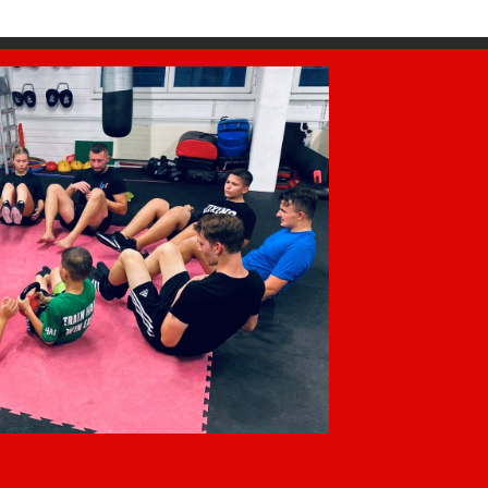
AZEM
AZEM
EIN
KAMPFSPORT
KAMPFSPORT WIL
JED
WINTERTHUR
Budaya Center
Wint
Flawilerstrasse 31
Bist 
Turm Areal
9500 Wil
Kamp
Theaterstrasse 15b
Mob +41 79 123 11 11
kenne
8400 Winterthur
info@azem.ch
jeder
Mob +41 79 123 11 11
www.azem.ch
Probe
info@azem.ch
FAQ
Probe
www.azem.ch
FAQ
HI
AGB
Follo