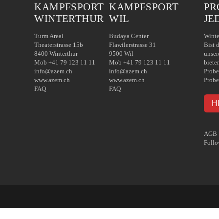
KAMPFSPORT
KAMPFSPORT
PR
WINTERTHUR
WIL
JE
Turm Areal
Budaya Center
Winte
Theaterstrasse 15b
Flawilerstrasse 31
Bist 
8400 Winterthur
9500 Wil
unser
Mob +41 79 123 11 11
Mob +41 79 123 11 11
biete
info@azem.ch
info@azem.ch
Probe
www.azem.ch
www.azem.ch
Probe
FAQ
FAQ
H
AGB
Follo