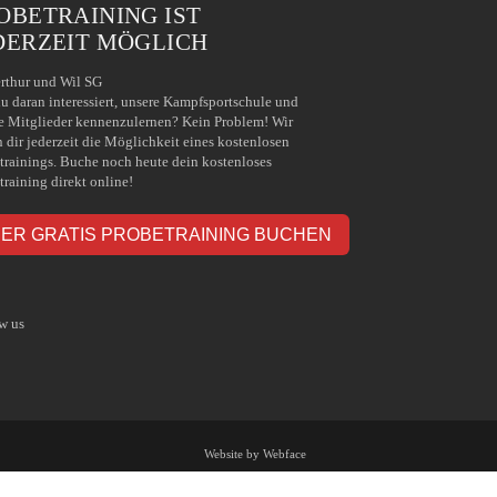
OBETRAINING IST
DERZEIT MÖGLICH
rthur und Wil SG
du daran interessiert, unsere Kampfsportschule und
e Mitglieder kennenzulernen? Kein Problem! Wir
n dir jederzeit die Möglichkeit eines kostenlosen
trainings. Buche noch heute dein kostenloses
training direkt online!
IER GRATIS PROBETRAINING BUCHEN
w us
Website by Webface