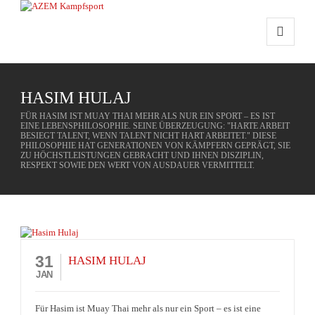
HASIM HULAJ
FÜR HASIM IST MUAY THAI MEHR ALS NUR EIN SPORT – ES IST
EINE LEBENSPHILOSOPHIE. SEINE ÜBERZEUGUNG: "HARTE ARBEIT
BESIEGT TALENT, WENN TALENT NICHT HART ARBEITET." DIESE
PHILOSOPHIE HAT GENERATIONEN VON KÄMPFERN GEPRÄGT, SIE
ZU HÖCHSTLEISTUNGEN GEBRACHT UND IHNEN DISZIPLIN,
RESPEKT SOWIE DEN WERT VON AUSDAUER VERMITTELT.
31
HASIM HULAJ
JAN
Für Hasim ist Muay Thai mehr als nur ein Sport – es ist eine