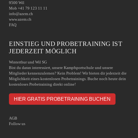
9500 Wil
Mob +41 79 123 11 11
info@azem.ch
www.azem.ch
FAQ
EINSTIEG UND PROBETRAINING IST
JEDERZEIT MÖGLICH
Winterthur und Wil SG
Bist du daran interessiert, unsere Kampfsportschule und unsere
Mitglieder kennenzulernen? Kein Problem! Wir bieten dir jederzeit die
Möglichkeit eines kostenlosen Probetrainings. Buche noch heute dein
kostenloses Probetraining direkt online!
HIER GRATIS PROBETRAINING BUCHEN
AGB
Follow us