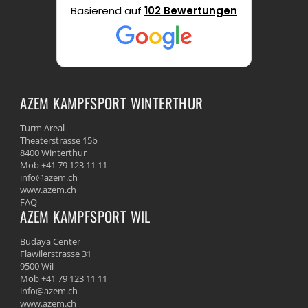
Basierend auf
102 Bewertungen
AZEM KAMPFSPORT WINTERTHUR
Turm Areal
Theaterstrasse 15b
8400 Winterthur
Mob +41 79 123 11 11
info@azem.ch
www.azem.ch
FAQ
AZEM KAMPFSPORT WIL
Budaya Center
Flawilerstrasse 31
9500 Wil
Mob +41 79 123 11 11
info@azem.ch
www.azem.ch