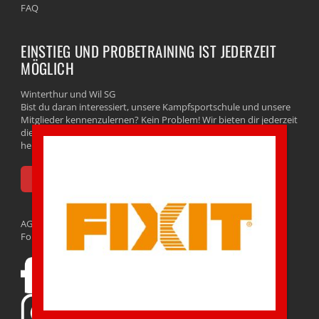
FAQ
EINSTIEG UND PROBETRAINING IST JEDERZEIT
MÖGLICH
Winterthur und Wil SG
Bist du daran interessiert, unsere Kampfsportschule und unsere
Mitglieder kennenzulernen? Kein Problem! Wir bieten dir jederzeit
die Möglichkeit eines kostenlosen Probetrainings. Buche noch
heute dein kostenloses Probetraining direkt online!
HIER GRATIS PROBETRAINING BUCHEN
AGB
Follow us