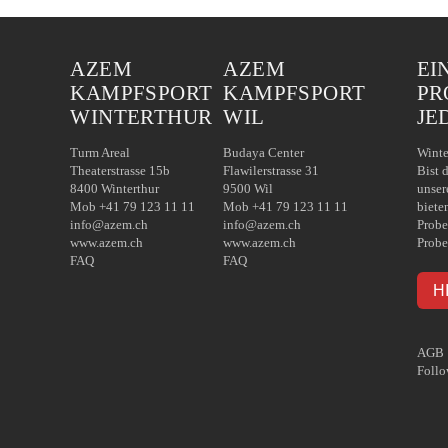
AZEM
AZEM
EI
KAMPFSPORT
KAMPFSPORT
PR
WINTERTHUR
WIL
JE
Turm Areal
Budaya Center
Winte
Theaterstrasse 15b
Flawilerstrasse 31
Bist 
8400 Winterthur
9500 Wil
unser
Mob +41 79 123 11 11
Mob +41 79 123 11 11
biete
info@azem.ch
info@azem.ch
Probe
www.azem.ch
www.azem.ch
Probe
FAQ
FAQ
H
AGB
Follo