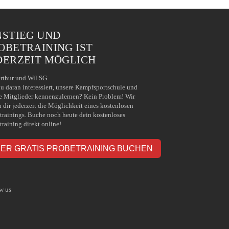
NSTIEG UND
OBETRAINING IST
DERZEIT MÖGLICH
rthur und Wil SG
du daran interessiert, unsere Kampfsportschule und
e Mitglieder kennenzulernen? Kein Problem! Wir
n dir jederzeit die Möglichkeit eines kostenlosen
trainings. Buche noch heute dein kostenloses
training direkt online!
IER GRATIS PROBETRAINING BUCHEN
w us