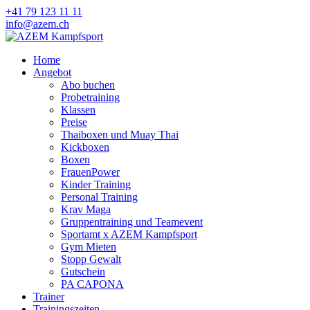
+41 79 123 11 11
info@azem.ch
Home
Angebot
Abo buchen
Probetraining
Klassen
Preise
Thaiboxen und Muay Thai
Kickboxen
Boxen
FrauenPower
Kinder Training
Personal Training
Krav Maga
Gruppentraining und Teamevent
Sportamt x AZEM Kampfsport
Gym Mieten
Stopp Gewalt
Gutschein
PA CAPONA
Trainer
Trainingszeiten