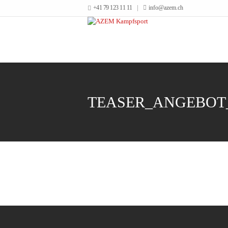
+41 79 123 11 11
info@azem.ch
Wir verwenden Cookies, um unsere Website und dein Navigationserle
Verwendung von Cookies zu.
TEASER_ANGEBOT