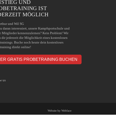
NSTIEG UND
OBETRAINING IST
DERZEIT MÖGLICH
rthur und Wil SG
du daran interessiert, unsere Kampfsportschule und
e Mitglieder kennenzulernen? Kein Problem! Wir
n dir jederzeit die Möglichkeit eines kostenlosen
trainings. Buche noch heute dein kostenloses
training direkt online!
IER GRATIS PROBETRAINING BUCHEN
w us
Website by Webface