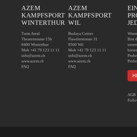
AZEM
AZEM
EI
KAMPFSPORT
KAMPFSPORT
PR
WINTERTHUR
WIL
JE
Turm Areal
Budaya Center
Winte
Theaterstrasse 15b
Flawilerstrasse 31
Bist 
8400 Winterthur
9500 Wil
unser
Mob +41 79 123 11 11
Mob +41 79 123 11 11
biete
info@azem.ch
info@azem.ch
Probe
www.azem.ch
www.azem.ch
Probe
FAQ
FAQ
H
AGB
Follo