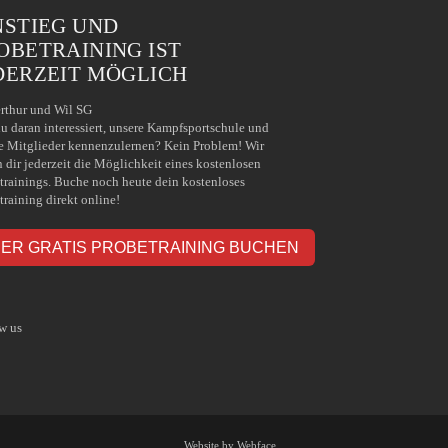
NSTIEG UND
OBETRAINING IST
DERZEIT MÖGLICH
rthur und Wil SG
du daran interessiert, unsere Kampfsportschule und
e Mitglieder kennenzulernen? Kein Problem! Wir
n dir jederzeit die Möglichkeit eines kostenlosen
trainings. Buche noch heute dein kostenloses
training direkt online!
IER GRATIS PROBETRAINING BUCHEN
w us
Website by Webface