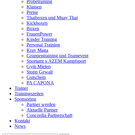
Probetraining
Klassen
Preise
Thaiboxen und Muay Thai
Kickboxen
Boxen
FrauenPower
Kinder Training
Personal Training
Krav Maga
Gruppentraining und Teamevent
Sportamt x AZEM Kampfsport
Gym Mieten
Stopp Gewalt
Gutschein
PA CAPONA
Trainer
Trainingszeiten
Sponsoring
Partner werden
Aktuelle Partner
Concordia Partnerschaft
Kontakt
News