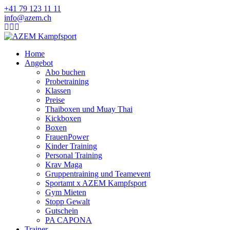
+41 79 123 11 11
info@azem.ch
Home
Angebot
Abo buchen
Probetraining
Klassen
Preise
Thaiboxen und Muay Thai
Kickboxen
Boxen
FrauenPower
Kinder Training
Personal Training
Krav Maga
Gruppentraining und Teamevent
Sportamt x AZEM Kampfsport
Gym Mieten
Stopp Gewalt
Gutschein
PA CAPONA
Trainer