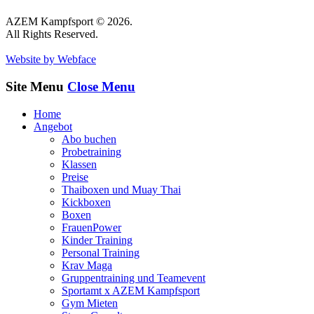
AZEM Kampfsport © 2026.
All Rights Reserved.
Website by Webface
Site Menu
Close Menu
Home
Angebot
Abo buchen
Probetraining
Klassen
Preise
Thaiboxen und Muay Thai
Kickboxen
Boxen
FrauenPower
Kinder Training
Personal Training
Krav Maga
Gruppentraining und Teamevent
Sportamt x AZEM Kampfsport
Gym Mieten