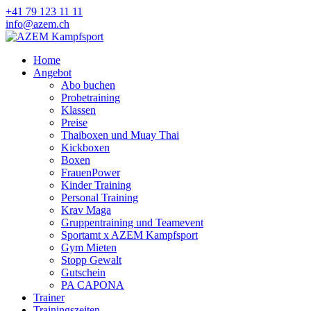
+41 79 123 11 11
info@azem.ch
Home
Angebot
Abo buchen
Probetraining
Klassen
Preise
Thaiboxen und Muay Thai
Kickboxen
Boxen
FrauenPower
Kinder Training
Personal Training
Krav Maga
Gruppentraining und Teamevent
Sportamt x AZEM Kampfsport
Gym Mieten
Stopp Gewalt
Gutschein
PA CAPONA
Trainer
Trainingszeiten