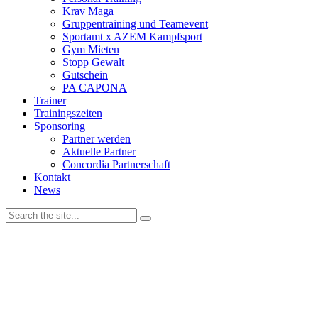
Krav Maga
Gruppentraining und Teamevent
Sportamt x AZEM Kampfsport
Gym Mieten
Stopp Gewalt
Gutschein
PA CAPONA
Trainer
Trainingszeiten
Sponsoring
Partner werden
Aktuelle Partner
Concordia Partnerschaft
Kontakt
News
Wir verwenden Cookies, um unsere Website und dein Navigationserleb