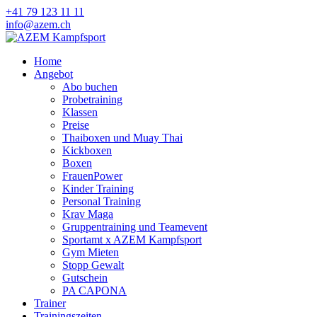
+41 79 123 11 11
info@azem.ch
Home
Angebot
Abo buchen
Probetraining
Klassen
Preise
Thaiboxen und Muay Thai
Kickboxen
Boxen
FrauenPower
Kinder Training
Personal Training
Krav Maga
Gruppentraining und Teamevent
Sportamt x AZEM Kampfsport
Gym Mieten
Stopp Gewalt
Gutschein
PA CAPONA
Trainer
Trainingszeiten