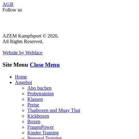
AGB
Follow us
AZEM Kampfsport © 2026.
All Rights Reserved.
Website by Webface
Site Menu
Close Menu
Home
Angebot
Abo buchen
Probetraining
Klassen
Preise
Thaiboxen und Muay Thai
Kickboxen
Boxen
FrauenPower
Kinder Training
Personal Training