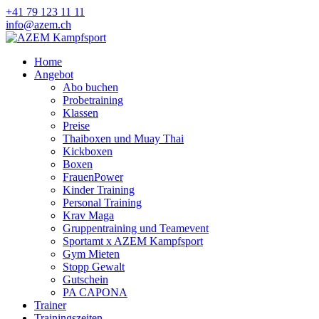
+41 79 123 11 11
info@azem.ch
Home
Angebot
Abo buchen
Probetraining
Klassen
Preise
Thaiboxen und Muay Thai
Kickboxen
Boxen
FrauenPower
Kinder Training
Personal Training
Krav Maga
Gruppentraining und Teamevent
Sportamt x AZEM Kampfsport
Gym Mieten
Stopp Gewalt
Gutschein
PA CAPONA
Trainer
Trainingszeiten