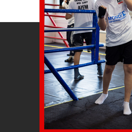
AZEM KAMPFSPORT SEIT 1985
Probetraining in Wil und Winterthur
Angebot
Stopp Gewalt
Trainer
Trainingszeiten
Sponsoring
Kontakt