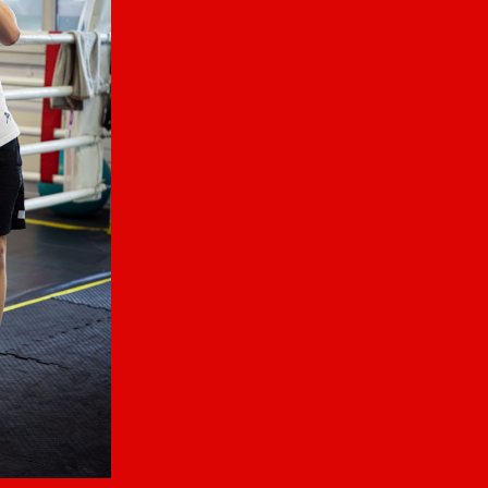
AZEM
AZEM
EIN
KAMPFSPORT
KAMPFSPORT WIL
JED
WINTERTHUR
Budaya Center
Wint
Flawilerstrasse 31
Bist 
Turm Areal
9500 Wil
Kamp
Theaterstrasse 15b
Mob +41 79 123 11 11
kenne
8400 Winterthur
info@azem.ch
jeder
Mob +41 79 123 11 11
www.azem.ch
Probe
info@azem.ch
FAQ
Probe
www.azem.ch
FAQ
HI
AGB
Follo