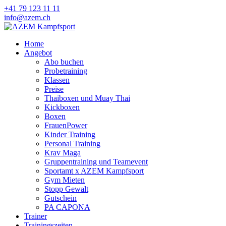
+41 79 123 11 11
info@azem.ch
Home
Angebot
Abo buchen
Probetraining
Klassen
Preise
Thaiboxen und Muay Thai
Kickboxen
Boxen
FrauenPower
Kinder Training
Personal Training
Krav Maga
Gruppentraining und Teamevent
Sportamt x AZEM Kampfsport
Gym Mieten
Stopp Gewalt
Gutschein
PA CAPONA
Trainer
Trainingszeiten