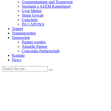
Gruppentraining und Teamevent
Sportamt x AZEM Kampfsport
Gym Mieten
Stopp Gewalt
Gutschein
PA CAPONA
Trainer
Trainingszeiten
Sponsoring
Partner werden
Aktuelle Partner
Concordia Partnerschaft
Kontakt
News
Wir verwenden Cookies, um unsere Website und dein
Navigationserlebnis zu verbessern. Wenn du deinen Besuch auf der
Website fortsetzt, stimmst
du der Verwendung von Cookies zu.