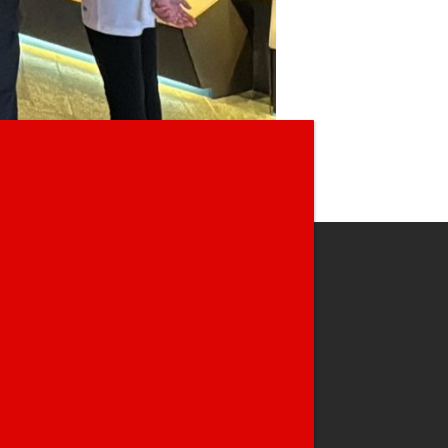
STIEG UND PROBETRAINING IST
ERZEIT MÖGLICH
erthur und Wil SG
du daran interessiert, unsere
fsportschule und unsere Mitglieder
nzulernen? Kein Problem! Wir bieten dir
zeit die Möglichkeit eines kostenlosen
trainings. Buche noch heute dein kostenloses
training direkt online!