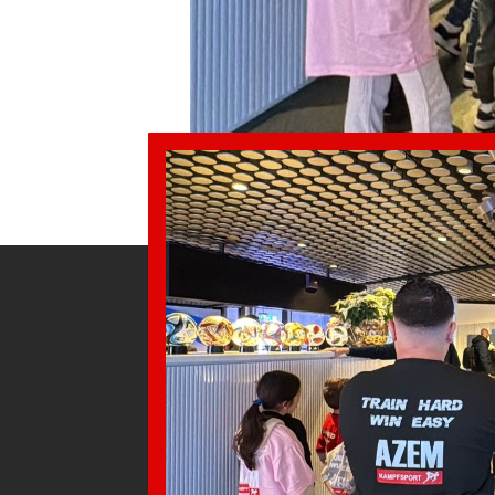
AZEM KAMPFSPORT SEIT 1985
Probetraining in Wil und Winterthur
Angebot
Stopp Gewalt
Trainer
Trainingszeiten
Sponsoring
Kontakt