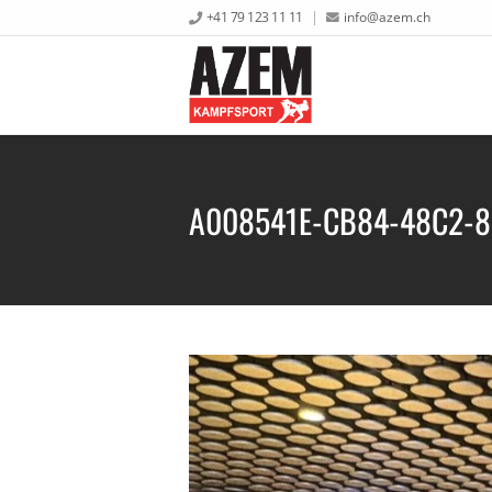
+41 79 123 11 11
info@azem.ch
A008541E-CB84-48C2-8