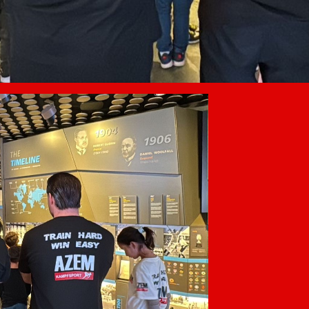
AZEM
AZEM
EIN
KAMPFSPORT
KAMPFSPORT WIL
JED
WINTERTHUR
Budaya Center
Wint
Flawilerstrasse 31
Bist 
Turm Areal
9500 Wil
Kamp
Theaterstrasse 15b
Mob +41 79 123 11 11
kenne
8400 Winterthur
info@azem.ch
jeder
Mob +41 79 123 11 11
www.azem.ch
Probe
info@azem.ch
FAQ
Probe