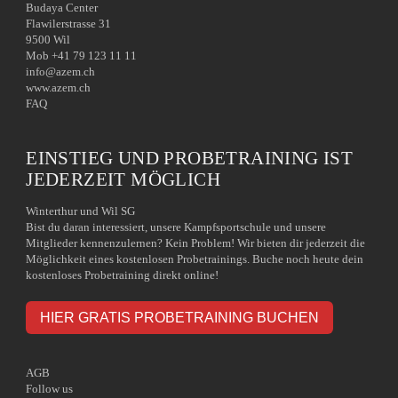
Budaya Center
Flawilerstrasse 31
9500 Wil
Mob +41 79 123 11 11
info@azem.ch
www.azem.ch
FAQ
EINSTIEG UND PROBETRAINING IST
JEDERZEIT MÖGLICH
Winterthur und Wil SG
Bist du daran interessiert, unsere Kampfsportschule und unsere
Mitglieder kennenzulernen? Kein Problem! Wir bieten dir jederzeit die
Möglichkeit eines kostenlosen Probetrainings. Buche noch heute dein
kostenloses Probetraining direkt online!
HIER GRATIS PROBETRAINING BUCHEN
AGB
Follow us