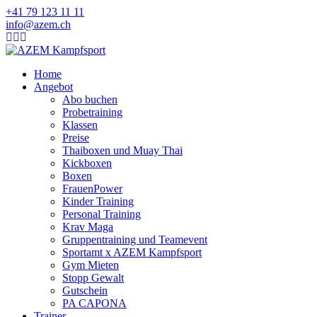
+41 79 123 11 11
info@azem.ch
Home
Angebot
Abo buchen
Probetraining
Klassen
Preise
Thaiboxen und Muay Thai
Kickboxen
Boxen
FrauenPower
Kinder Training
Personal Training
Krav Maga
Gruppentraining und Teamevent
Sportamt x AZEM Kampfsport
Gym Mieten
Stopp Gewalt
Gutschein
PA CAPONA
Trainer