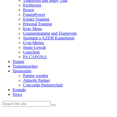
Thaiboxen und Muay Thai
Kickboxen
Boxen
FrauenPower
Kinder Training
Personal Training
Krav Maga
Gruppentraining und Teamevent
Sportamt x AZEM Kampfsport
Gym Mieten
Stopp Gewalt
Gutschein
PA CAPONA
Trainer
Trainingszeiten
Sponsoring
Partner werden
Aktuelle Partner
Concordia Partnerschaft
Kontakt
News