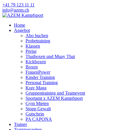
+41 79 123 11 11
info@azem.ch
Home
Angebot
Abo buchen
Probetraining
Klassen
Preise
Thaiboxen und Muay Thai
Kickboxen
Boxen
FrauenPower
Kinder Training
Personal Training
Krav Maga
Gruppentraining und Teamevent
Sportamt x AZEM Kampfsport
Gym Mieten
Stopp Gewalt
Gutschein
PA CAPONA
Trainer
Trainingszeiten