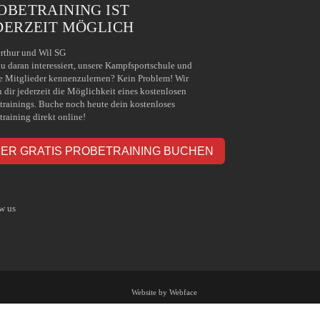
OBETRAINING IST
DERZEIT MÖGLICH
rthur und Wil SG
du daran interessiert, unsere Kampfsportschule und
e Mitglieder kennenzulernen? Kein Problem! Wir
n dir jederzeit die Möglichkeit eines kostenlosen
trainings. Buche noch heute dein kostenloses
training direkt online!
IER GRATIS PROBETRAINING BUCHEN
w us
Website by Webface