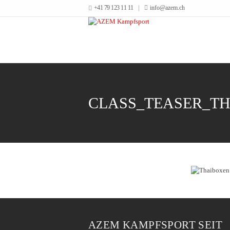
+41 79 123 11 11
info@azem.ch
CLASS_TEASER_T
AZEM KAMPFSPORT SEIT