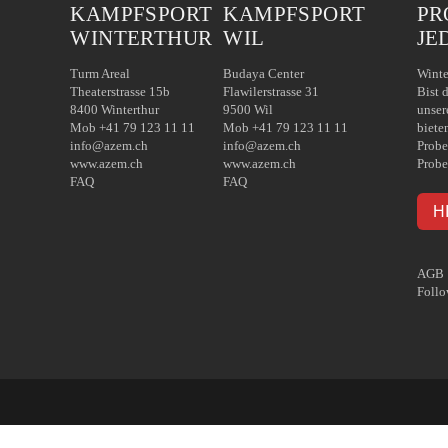
KAMPFSPORT
KAMPFSPORT
PR
WINTERTHUR
WIL
JE
Turm Areal
Budaya Center
Winte
Theaterstrasse 15b
Flawilerstrasse 31
Bist 
8400 Winterthur
9500 Wil
unser
Mob +41 79 123 11 11
Mob +41 79 123 11 11
biete
info@azem.ch
info@azem.ch
Probe
www.azem.ch
www.azem.ch
Probe
FAQ
FAQ
H
AGB
Follo