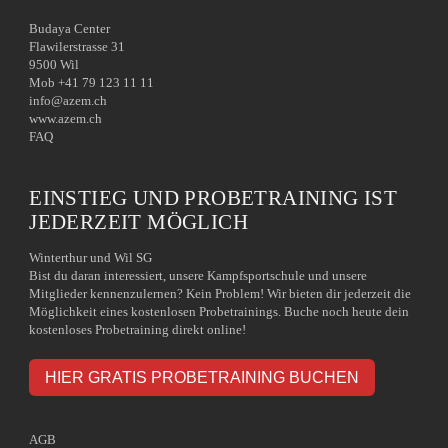
Budaya Center
Flawilerstrasse 31
9500 Wil
Mob +41 79 123 11 11
info@azem.ch
www.azem.ch
FAQ
EINSTIEG UND PROBETRAINING IST
JEDERZEIT MÖGLICH
Winterthur und Wil SG
Bist du daran interessiert, unsere Kampfsportschule und unsere
Mitglieder kennenzulernen? Kein Problem! Wir bieten dir jederzeit die
Möglichkeit eines kostenlosen Probetrainings. Buche noch heute dein
kostenloses Probetraining direkt online!
HIER GRATIS PROBETRAINING BUCHEN
AGB