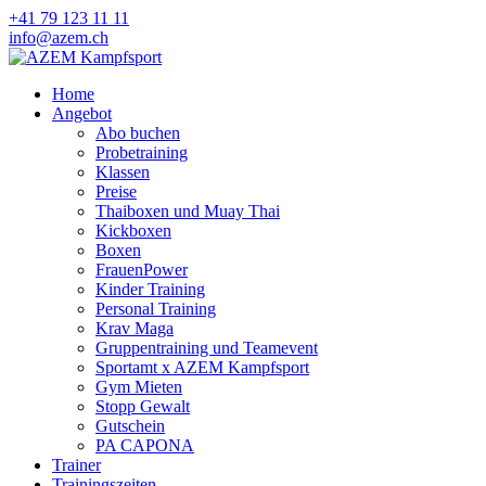
+41 79 123 11 11
info@azem.ch
Home
Angebot
Abo buchen
Probetraining
Klassen
Preise
Thaiboxen und Muay Thai
Kickboxen
Boxen
FrauenPower
Kinder Training
Personal Training
Krav Maga
Gruppentraining und Teamevent
Sportamt x AZEM Kampfsport
Gym Mieten
Stopp Gewalt
Gutschein
PA CAPONA
Trainer
Trainingszeiten