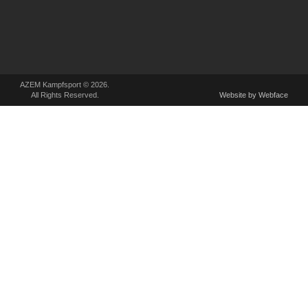
AZEM Kampfsport © 2026.
All Rights Reserved.
Website by Webface
Wir verwenden Cookies, um unsere Website und dein Navigationserlebnis zu
verbessern. Wenn du deinen Besuch auf der Website fortsetzt, stimmst
du