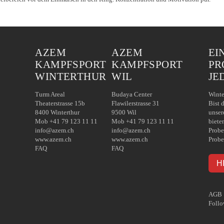
AZEM
AZEM
EI
KAMPFSPORT
KAMPFSPORT
PR
WINTERTHUR
WIL
JE
Turm Areal
Budaya Center
Winte
Theaterstrasse 15b
Flawilerstrasse 31
Bist 
8400 Winterthur
9500 Wil
unser
Mob +41 79 123 11 11
Mob +41 79 123 11 11
biete
info@azem.ch
info@azem.ch
Probe
www.azem.ch
www.azem.ch
Probe
FAQ
FAQ
H
AGB
Follo