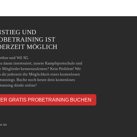
NSTIEG UND
OBETRAINING IST
DERZEIT MÖGLICH
rthur und Wil SG
du daran interessiert, unsere Kampfsportschule und
e Mitglieder kennenzulernen? Kein Problem! Wir
n dir jederzeit die Möglichkeit eines kostenlosen
trainings. Buche noch heute dein kostenloses
training direkt online!
IER GRATIS PROBETRAINING BUCHEN
w us