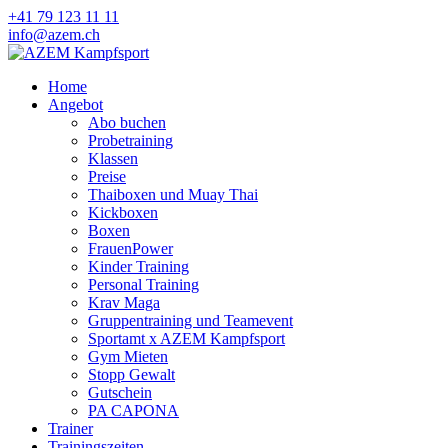
+41 79 123 11 11
info@azem.ch
Home
Angebot
Abo buchen
Probetraining
Klassen
Preise
Thaiboxen und Muay Thai
Kickboxen
Boxen
FrauenPower
Kinder Training
Personal Training
Krav Maga
Gruppentraining und Teamevent
Sportamt x AZEM Kampfsport
Gym Mieten
Stopp Gewalt
Gutschein
PA CAPONA
Trainer
Trainingszeiten