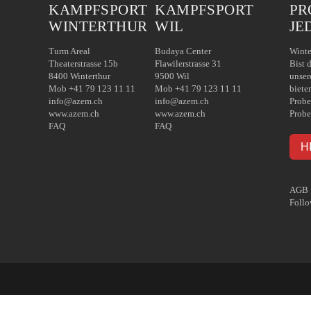
KAMPFSPORT
KAMPFSPORT
PR
WINTERTHUR
WIL
JE
Turm Areal
Budaya Center
Winte
Theaterstrasse 15b
Flawilerstrasse 31
Bist 
8400 Winterthur
9500 Wil
unser
Mob +41 79 123 11 11
Mob +41 79 123 11 11
biete
info@azem.ch
info@azem.ch
Probe
www.azem.ch
www.azem.ch
Probe
FAQ
FAQ
H
AGB
Follo