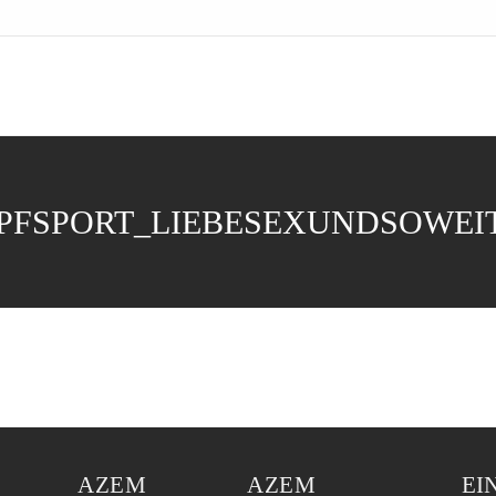
FSPORT_LIEBESEXUNDSOWEI
AZEM
AZEM
EI