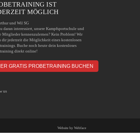
OBETRAINING IST
DERZEIT MÖGLICH
rthur und Wil SG
du daran interessiert, unsere Kampfsportschule und
e Mitglieder kennenzulernen? Kein Problem! Wir
n dir jederzeit die Möglichkeit eines kostenlosen
trainings. Buche noch heute dein kostenloses
training direkt online!
IER GRATIS PROBETRAINING BUCHEN
w us
Website by Webface