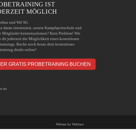
OBETRAINING IST
DERZEIT MÖGLICH
rthur und Wil SG
du daran interessiert, unsere Kampfsportschule und
e Mitglieder kennenzulernen? Kein Problem! Wir
n dir jederzeit die Möglichkeit eines kostenlosen
trainings. Buche noch heute dein kostenloses
training direkt online!
IER GRATIS PROBETRAINING BUCHEN
w us
Website by Webface