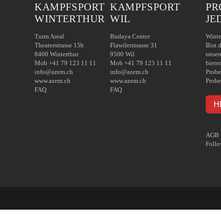
KAMPFSPORT
KAMPFSPORT
PR
WINTERTHUR
WIL
JE
Turm Areal
Budaya Center
Winte
Theaterstrasse 15b
Flawilerstrasse 31
Bist 
8400 Winterthur
9500 Wil
unser
Mob +41 79 123 11 11
Mob +41 79 123 11 11
biete
info@azem.ch
info@azem.ch
Probe
www.azem.ch
www.azem.ch
Probe
FAQ
FAQ
H
AGB
Follo