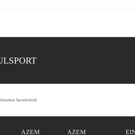
ULSPORT
AZEM
AZEM
EI