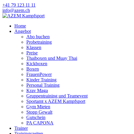
+41 79 123 11 11
info@azem.ch
Home
Angebot
Abo buchen
Probetraining
Klassen
Preise
Thaiboxen und Muay Thai
Kickboxen
Boxen
FrauenPower
Kinder Training
Personal Training
Krav Maga
Gruppentraining und Teamevent
Sportamt x AZEM Kampfsport
Gym Mieten
Stopp Gewalt
Gutschein
PA CAPONA
Trainer
Trainingszeiten