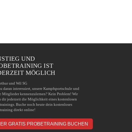
NSTIEG UND
OBETRAINING IST
DERZEIT MÖGLICH
rthur und Wil SG
du daran interessiert, unsere Kampfsportschule und
e Mitglieder kennenzulernen? Kein Problem! Wir
n dir jederzeit die Möglichkeit eines kostenlosen
trainings. Buche noch heute dein kostenloses
training direkt online!
IER GRATIS PROBETRAINING BUCHEN