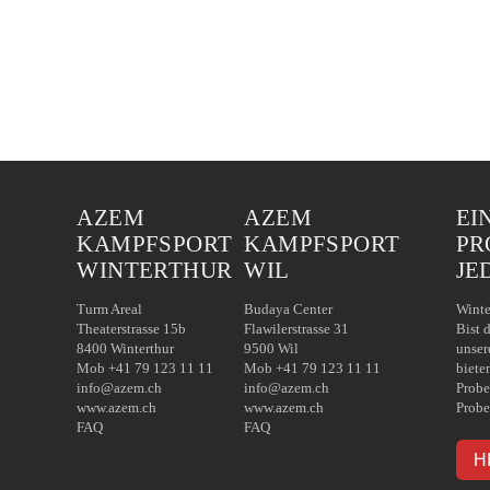
AZEM
AZEM
EI
KAMPFSPORT
KAMPFSPORT
PR
WINTERTHUR
WIL
JE
Turm Areal
Budaya Center
Winte
Theaterstrasse 15b
Flawilerstrasse 31
Bist 
8400 Winterthur
9500 Wil
unser
Mob +41 79 123 11 11
Mob +41 79 123 11 11
biete
info@azem.ch
info@azem.ch
Probe
www.azem.ch
www.azem.ch
Probe
FAQ
FAQ
H