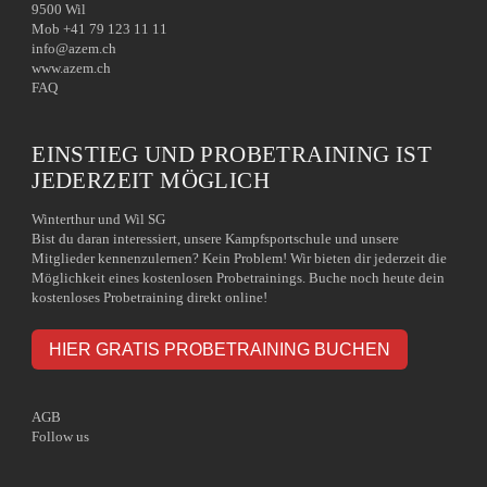
9500 Wil
Mob +41 79 123 11 11
info@azem.ch
www.azem.ch
FAQ
EINSTIEG UND PROBETRAINING IST
JEDERZEIT MÖGLICH
Winterthur und Wil SG
Bist du daran interessiert, unsere Kampfsportschule und unsere
Mitglieder kennenzulernen? Kein Problem! Wir bieten dir jederzeit die
Möglichkeit eines kostenlosen Probetrainings. Buche noch heute dein
kostenloses Probetraining direkt online!
HIER GRATIS PROBETRAINING BUCHEN
AGB
Follow us