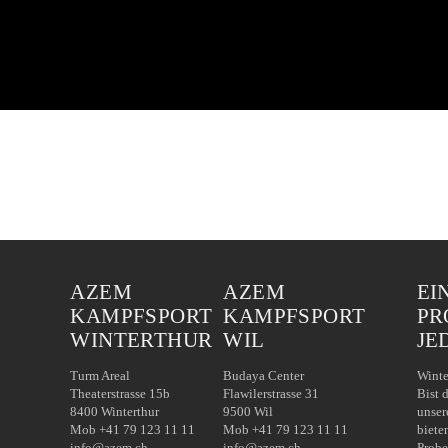
AZEM
AZEM
EI
KAMPFSPORT
KAMPFSPORT
PR
WINTERTHUR
WIL
JE
Turm Areal
Budaya Center
Winte
Theaterstrasse 15b
Flawilerstrasse 31
Bist 
8400 Winterthur
9500 Wil
unser
Mob +41 79 123 11 11
Mob +41 79 123 11 11
biete
info@azem.ch
info@azem.ch
Probe