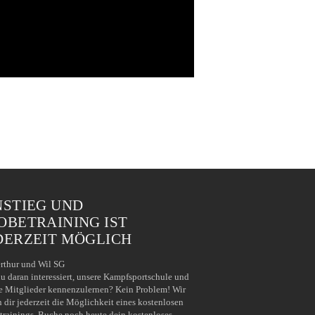
NSTIEG UND
OBETRAINING IST
DERZEIT MÖGLICH
rthur und Wil SG
du daran interessiert, unsere Kampfsportschule und
e Mitglieder kennenzulernen? Kein Problem! Wir
n dir jederzeit die Möglichkeit eines kostenlosen
trainings. Buche noch heute dein kostenloses