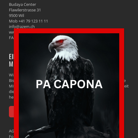
Budaya Center
Flawilerstrasse 31
9500 Wil
Mob +41 79 123 11 11
info@azem.ch
www.azem.ch
FAQ
EINSTIEG UND PROBETRAINING IST JEDERZEIT
MÖGLICH
Winterthur und Wil SG
Bist du daran interessiert, unsere Kampfsportschule und unsere
Mitglieder kennenzulernen? Kein Problem! Wir bieten dir jederzeit
die Möglichkeit eines kostenlosen Probetrainings. Buche noch
heute dein kostenloses Probetraining direkt online!
HIER GRATIS PROBETRAINING BUCHEN
AGB
Follow us