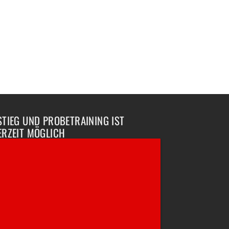
STIEG UND PROBETRAINING IST
ERZEIT MÖGLICH
erthur und Wil SG
du daran interessiert, unsere
fsportschule und unsere Mitglieder
nzulernen? Kein Problem! Wir bieten dir
zeit die Möglichkeit eines kostenlosen
trainings. Buche noch heute dein kostenloses
training direkt online!