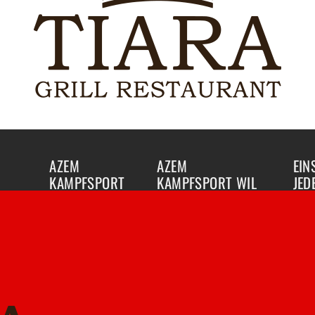
AZEM
AZEM
EIN
KAMPFSPORT
KAMPFSPORT WIL
JED
WINTERTHUR
Budaya Center
Wint
Flawilerstrasse 31
Bist 
Turm Areal
9500 Wil
Kamp
Theaterstrasse 15b
Mob +41 79 123 11 11
kenne
8400 Winterthur
info@azem.ch
jeder
Mob +41 79 123 11 11
www.azem.ch
Probe
info@azem.ch
FAQ
Probe
www.azem.ch
FAQ