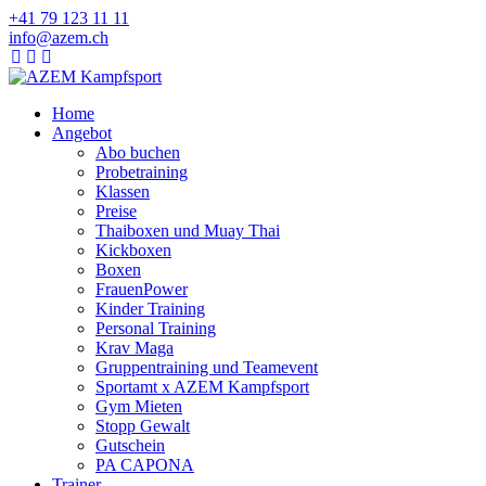
+41 79 123 11 11
info@azem.ch
Home
Angebot
Abo buchen
Probetraining
Klassen
Preise
Thaiboxen und Muay Thai
Kickboxen
Boxen
FrauenPower
Kinder Training
Personal Training
Krav Maga
Gruppentraining und Teamevent
Sportamt x AZEM Kampfsport
Gym Mieten
Stopp Gewalt
Gutschein
PA CAPONA
Trainer