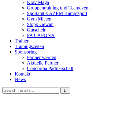
Krav Maga
Gruppentraining und Teamevent
Sportamt x AZEM Kampfsport
Gym Mieten
Stopp Gewalt
Gutschein
PA CAPONA
Trainer
Trainingszeiten
Sponsoring
Partner werden
Aktuelle Partner
Concordia Partnerschaft
Kontakt
News
Wir verwenden Cookies, um unsere Website und dein
Navigationserlebnis zu verbessern. Wenn du deinen Besuch auf der
Website fortsetzt, stimmst
du der Verwendung von Cookies zu.