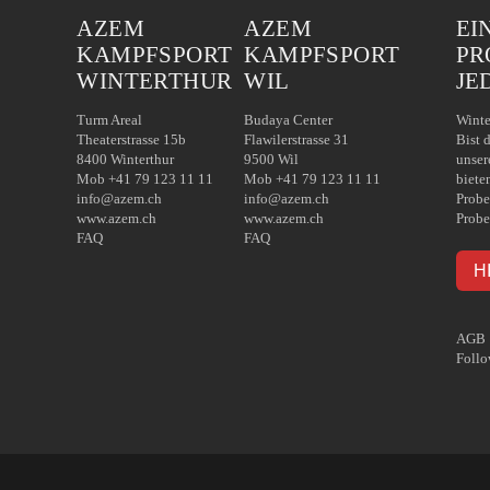
AZEM
AZEM
EI
KAMPFSPORT
KAMPFSPORT
PR
WINTERTHUR
WIL
JE
Turm Areal
Budaya Center
Winte
Theaterstrasse 15b
Flawilerstrasse 31
Bist 
8400 Winterthur
9500 Wil
unser
Mob +41 79 123 11 11
Mob +41 79 123 11 11
biete
info@azem.ch
info@azem.ch
Probe
www.azem.ch
www.azem.ch
Probe
FAQ
FAQ
H
AGB
Follo