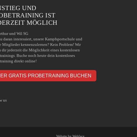
NSTIEG UND
OBETRAINING IST
DERZEIT MÖGLICH
rthur und Wil SG
du daran interessiert, unsere Kampfsportschule und
e Mitglieder kennenzulernen? Kein Problem! Wir
n dir jederzeit die Möglichkeit eines kostenlosen
trainings. Buche noch heute dein kostenloses
training direkt online!
IER GRATIS PROBETRAINING BUCHEN
w us
Website by Webface