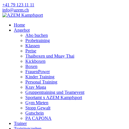
+41 79 123 11 11
info@azem.ch
Home
Angebot
Abo buchen
Probetraining
Klassen
Preise
Thaiboxen und Muay Thai
Kickboxen
Boxen
FrauenPower
Kinder Training
Personal Training
Krav Maga
Gruppentraining und Teamevent
Sportamt x AZEM Kampfsport
Gym Mieten
Stopp Gewalt
Gutschein
PA CAPONA
Trainer
Trainingszeiten