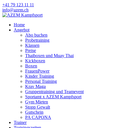
+41 79 123 11 11
info@azem.ch
Home
Angebot
Abo buchen
Probetraining
Klassen
Preise
Thaiboxen und Muay Thai
Kickboxen
Boxen
FrauenPower
Kinder Training
Personal Training
Krav Maga
Gruppentraining und Teamevent
Sportamt x AZEM Kampfsport
Gym Mieten
Stopp Gewalt
Gutschein
PA CAPONA
Trainer
Trainingszeiten