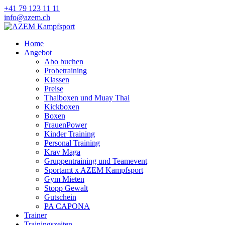
+41 79 123 11 11
info@azem.ch
Home
Angebot
Abo buchen
Probetraining
Klassen
Preise
Thaiboxen und Muay Thai
Kickboxen
Boxen
FrauenPower
Kinder Training
Personal Training
Krav Maga
Gruppentraining und Teamevent
Sportamt x AZEM Kampfsport
Gym Mieten
Stopp Gewalt
Gutschein
PA CAPONA
Trainer
Trainingszeiten