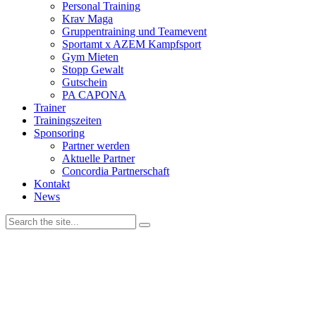
Personal Training
Krav Maga
Gruppentraining und Teamevent
Sportamt x AZEM Kampfsport
Gym Mieten
Stopp Gewalt
Gutschein
PA CAPONA
Trainer
Trainingszeiten
Sponsoring
Partner werden
Aktuelle Partner
Concordia Partnerschaft
Kontakt
News
Wir verwenden Cookies, um unsere Website und dein
Navigationserlebnis zu verbessern. Wenn du deinen Besuch auf der