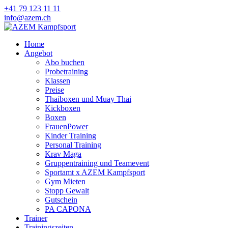
+41 79 123 11 11
info@azem.ch
Home
Angebot
Abo buchen
Probetraining
Klassen
Preise
Thaiboxen und Muay Thai
Kickboxen
Boxen
FrauenPower
Kinder Training
Personal Training
Krav Maga
Gruppentraining und Teamevent
Sportamt x AZEM Kampfsport
Gym Mieten
Stopp Gewalt
Gutschein
PA CAPONA
Trainer
Trainingszeiten