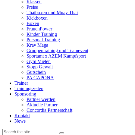
Klassen
Preise
Thaiboxen und Muay Thai
Kickboxen
Boxen
FrauenPower
Kinder Training
Personal Training
Krav Maga
Gruppentraining und Teamevent
Sportamt x AZEM Kampfsport
Gym Mieten
Stopp Gewalt
Gutschein
PA CAPONA
Trainer
Trainingszeiten
Sponsoring
Partner werden
Aktuelle Partner
Concordia Partnerschaft
Kontakt
News