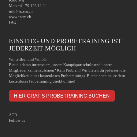
9500 Wil
Mob +41 79 123 11 11
info@azem.ch
www.azem.ch
FAQ
EINSTIEG UND PROBETRAINING IST
JEDERZEIT MÖGLICH
Winterthur und Wil SG
Bist du daran interessiert, unsere Kampfsportschule und unsere
Mitglieder kennenzulernen? Kein Problem! Wir bieten dir jederzeit die
Möglichkeit eines kostenlosen Probetrainings. Buche noch heute dein
kostenloses Probetraining direkt online!
HIER GRATIS PROBETRAINING BUCHEN
AGB
Follow us