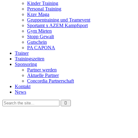
Kinder Training
Personal Training
Krav Maga
Gruppentraining und Teamevent
Sportamt x AZEM Kampfsport
Gym Mieten
Stopp Gewalt
Gutschein
PA CAPONA
Trainer
Trainingszeiten
Sponsoring
Partner werden
Aktuelle Partner
Concordia Partnerschaft
Kontakt
News
Wir verwenden Cookies, um unsere Website und dein
Navigationserlebnis zu verbessern. Wenn du deinen Besuch auf der
Website fortsetzt, stimmst
du der Verwendung von Cookies zu.