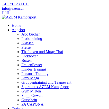
+41 79 123 11 11
info@azem.ch
Home
Angebot
Abo buchen
Probetraining
Klassen
Preise
Thaiboxen und Muay Thai
Kickboxen
Boxen
FrauenPower
Kinder Training
Personal Training
Krav Maga
Gruppentraining und Teamevent
Sportamt x AZEM Kampfsport
Gym Mieten
Stopp Gewalt
Gutschein
PA CAPONA
Trainer