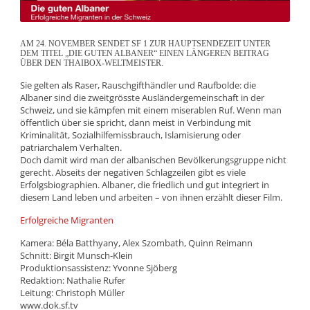
AM 24. NOVEMBER SENDET SF 1 ZUR HAUPTSENDEZEIT UNTER
DEM TITEL „DIE GUTEN ALBANER“ EINEN LÄNGEREN BEITRAG
ÜBER DEN THAIBOX-WELTMEISTER.
Sie gelten als Raser, Rauschgifthändler und Raufbolde: die
Albaner sind die zweitgrösste Ausländergemeinschaft in der
Schweiz, und sie kämpfen mit einem miserablen Ruf. Wenn man
öffentlich über sie spricht, dann meist in Verbindung mit
Kriminalität, Sozialhilfemissbrauch, Islamisierung oder
patriarchalem Verhalten.
Doch damit wird man der albanischen Bevölkerungsgruppe nicht
gerecht. Abseits der negativen Schlagzeilen gibt es viele
Erfolgsbiographien. Albaner, die friedlich und gut integriert in
diesem Land leben und arbeiten – von ihnen erzählt dieser Film.
Erfolgreiche Migranten
Kamera: Béla Batthyany, Alex Szombath, Quinn Reimann
Schnitt: Birgit Munsch-Klein
Produktionsassistenz: Yvonne Sjöberg
Redaktion: Nathalie Rufer
Leitung: Christoph Müller
www.dok.sf.tv