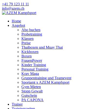
+41 79 123 11 11
info@azem.ch
Home
Angebot
Abo buchen
Probetraining
Klassen
Preise
Thaiboxen und Muay Thai
Kickboxen
Boxen
FrauenPower
Kinder Training
Personal Training
Krav Maga
Gruppentraining und Teamevent
Sportamt x AZEM Kampfsport
Gym Mieten
Stopp Gewalt
Gutschein
PA CAPONA
Trainer
Trainingszeiten