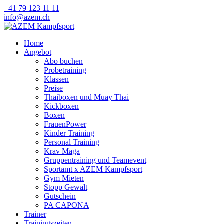
+41 79 123 11 11
info@azem.ch
Home
Angebot
Abo buchen
Probetraining
Klassen
Preise
Thaiboxen und Muay Thai
Kickboxen
Boxen
FrauenPower
Kinder Training
Personal Training
Krav Maga
Gruppentraining und Teamevent
Sportamt x AZEM Kampfsport
Gym Mieten
Stopp Gewalt
Gutschein
PA CAPONA
Trainer
Trainingszeiten