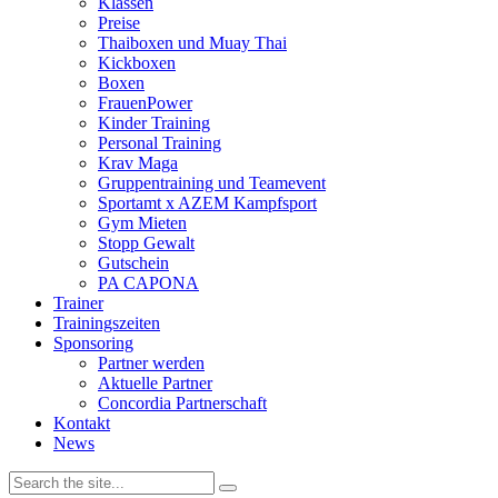
Klassen
Preise
Thaiboxen und Muay Thai
Kickboxen
Boxen
FrauenPower
Kinder Training
Personal Training
Krav Maga
Gruppentraining und Teamevent
Sportamt x AZEM Kampfsport
Gym Mieten
Stopp Gewalt
Gutschein
PA CAPONA
Trainer
Trainingszeiten
Sponsoring
Partner werden
Aktuelle Partner
Concordia Partnerschaft
Kontakt
News