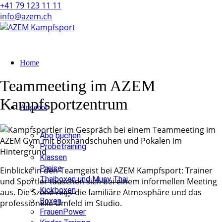
+41 79 123 11 11
info@azem.ch
Home
Teammeeting im AZEM
Kampfsportzentrum
Angebot
Abo buchen
Probetraining
Klassen
Preise
Einblicke in den Teamgeist bei AZEM Kampfsport: Trainer
Thaiboxen und Muay Thai
und Sportler tauschen sich bei einem informellen Meeting
Kickboxen
aus. Die Szene zeigt die familiäre Atmosphäre und das
Boxen
professionelle Umfeld im Studio.
FrauenPower