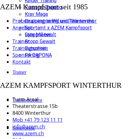
Kinder Training
AZEM Kampfsport seit 1985
Personal Training
Krav Maga
Probetraining in Wil und Winterthur
Gruppentraining und Teamevent
Angebot
Sportamt x AZEM Kampfsport
Stopp Gewalt
Gym Mieten
Trainer
Stopp Gewalt
Trainingszeiten
Gutschein
Sponsoring
PA CAPONA
Kontakt
Trainer
AZEM KAMPFSPORT WINTERTHUR
Turm Areal
Trainingszeiten
Theaterstrasse 15b
8400 Winterthur
Mob +41 79 123 11 11
info@azem.ch
Sponsoring
www.azem.ch