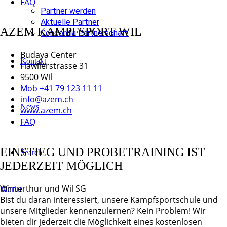
FAQ
Partner werden
Aktuelle Partner
AZEM KAMPFSPORT WIL
Concordia Partnerschaft
Budaya Center
Kontakt
Flawilerstrasse 31
9500 Wil
Mob +41 79 123 11 11
info@azem.ch
News
www.azem.ch
FAQ
EINSTIEG UND PROBETRAINING IST
Search
JEDERZEIT MÖGLICH
Winterthur und Wil SG
Menu
Bist du daran interessiert, unsere Kampfsportschule und
unsere Mitglieder kennenzulernen? Kein Problem! Wir
bieten dir jederzeit die Möglichkeit eines kostenlosen