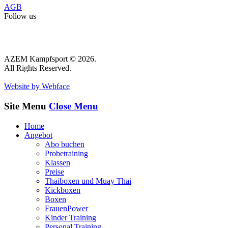
AGB
Follow us
AZEM Kampfsport © 2026.
All Rights Reserved.
Website by Webface
Site Menu
Close Menu
Home
Angebot
Abo buchen
Probetraining
Klassen
Preise
Thaiboxen und Muay Thai
Kickboxen
Boxen
FrauenPower
Kinder Training
Personal Training