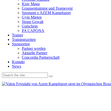
Krav Maga
Gruppentraining und Teamevent
Sportamt x AZEM Kampfsport
Gym Mieten
Stopp Gewalt
Gutschein
PA CAPONA
Trainer
Trainingszeiten
Sponsoring
Partner werden
Aktuelle Partner
Concordia Partnerschaft
Kontakt
News
Wir verwenden Cookies, um unsere Website und dein Navigationserleb