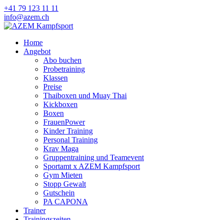
+41 79 123 11 11
info@azem.ch
Home
Angebot
Abo buchen
Probetraining
Klassen
Preise
Thaiboxen und Muay Thai
Kickboxen
Boxen
FrauenPower
Kinder Training
Personal Training
Krav Maga
Gruppentraining und Teamevent
Sportamt x AZEM Kampfsport
Gym Mieten
Stopp Gewalt
Gutschein
PA CAPONA
Trainer
Trainingszeiten