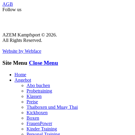
AGB
Follow us
AZEM Kampfsport © 2026.
All Rights Reserved.
Website by Webface
Site Menu
Close Menu
Home
Angebot
Abo buchen
Probetraining
Klassen
Preise
Thaiboxen und Muay Thai
Kickboxen
Boxen
FrauenPower
Kinder Training
Personal Training