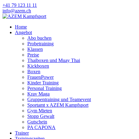
+41 79 123 11 11
info@azem.ch
Home
Angebot
Abo buchen
Probetraining
Klassen
Preise
Thaiboxen und Muay Thai
Kickboxen
Boxen
FrauenPower
Kinder Training
Personal Training
Krav Maga
Gruppentraining und Teamevent
Sportamt x AZEM Kampfsport
Gym Mieten
Stopp Gewalt
Gutschein
PA CAPONA
Trainer
Trainingszeiten