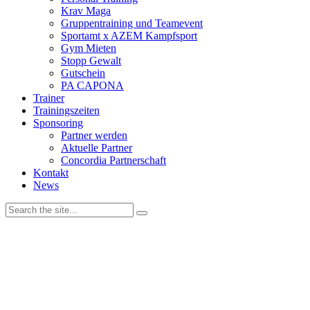
Krav Maga
Gruppentraining und Teamevent
Sportamt x AZEM Kampfsport
Gym Mieten
Stopp Gewalt
Gutschein
PA CAPONA
Trainer
Trainingszeiten
Sponsoring
Partner werden
Aktuelle Partner
Concordia Partnerschaft
Kontakt
News
Wir verwenden Cookies, um unsere Website und dein Navigationserleb