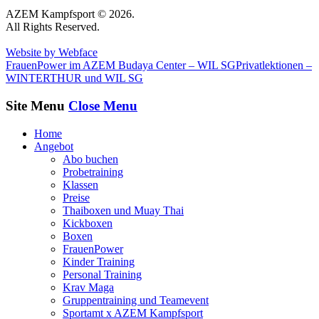
AZEM Kampfsport © 2026.
All Rights Reserved.
Website by Webface
FrauenPower im AZEM Budaya Center – WIL SG
Privatlektionen –
WINTERTHUR und WIL SG
Site Menu
Close Menu
Home
Angebot
Abo buchen
Probetraining
Klassen
Preise
Thaiboxen und Muay Thai
Kickboxen
Boxen
FrauenPower
Kinder Training
Personal Training
Krav Maga
Gruppentraining und Teamevent
Sportamt x AZEM Kampfsport