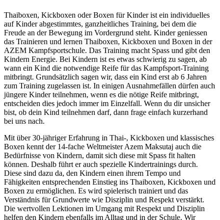
Thaiboxen, Kickboxen oder Boxen für Kinder ist ein individuelles
auf Kinder abgestimmtes, ganzheitliches Training, bei dem die
Freude an der Bewegung im Vordergrund steht. Kinder geniessen
das Trainieren und lernen Thaiboxen, Kickboxen und Boxen in der
AZEM Kampfsportschule. Das Training macht Spass und gibt den
Kindern Energie. Bei Kindern ist es etwas schwierig zu sagen, ab
wann ein Kind die notwendige Reife für das Kampfsport-Training
mitbringt. Grundsätzlich sagen wir, dass ein Kind erst ab 6 Jahren
zum Training zugelassen ist. In einigen Ausnahmefällen dürfen auch
jüngere Kinder teilnehmen, wenn es die nötige Reife mitbringt,
entscheiden dies jedoch immer im Einzelfall. Wenn du dir unsicher
bist, ob dein Kind teilnehmen darf, dann frage einfach kurzerhand
bei uns nach.
Mit über 30-jähriger Erfahrung in Thai-, Kickboxen und klassisches
Boxen kennt der 14-fache Weltmeister Azem Maksutaj auch die
Bedürfnisse von Kindern, damit sich diese mit Spass fit halten
können. Deshalb führt er auch spezielle Kindertrainings durch.
Diese sind dazu da, den Kindern einen ihrem Tempo und
Fähigkeiten entsprechenden Einstieg ins Thaiboxen, Kickboxen und
Boxen zu ermöglichen. Es wird spielerisch trainiert und das
Verständnis für Grundwerte wie Disziplin und Respekt verstärkt.
Die wertvollen Lektionen im Umgang mit Respekt und Disziplin
helfen den Kindern ebenfalls im Alltag und in der Schule. Wir