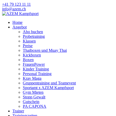
+41 79 123 11 11
info@azem.ch
Home
Angebot
Abo buchen
Probetraining
Klassen
Preise
Thaiboxen und Muay Thai
Kickboxen
Boxen
FrauenPower
Kinder Training
Personal Training
Krav Maga
Gruppentraining und Teamevent
Sportamt x AZEM Kampfsport
Gym Mieten
Stopp Gewalt
Gutschein
PA CAPONA
Trainer
Trainingszeiten