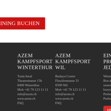
AINING BUCHEN
AZEM
AZEM
EI
KAMPFSPORT
KAMPFSPORT
PR
WINTERTHUR
WIL
JE
Turm Areal
Budaya Center
Winte
Theaterstrasse 15b
Flawilerstrasse 31
Bist 
8400 Winterthur
9500 Wil
unser
Mob +41 79 123 11 11
Mob +41 79 123 11 11
biete
info@azem.ch
info@azem.ch
Probe
www.azem.ch
www.azem.ch
Probe
FAQ
FAQ
H