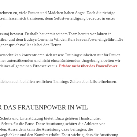
 nehmen zu, viele Frauen und Mädchen haben Angst. Doch die richtige
ein lassen sich trainieren, denn Selbstverteidigung bedeutet in erster
.
utaj bewusst. Deshalb hat er mit seinem Team bereits vor Jahren in
thur und dem Budaya Center in Wil den Kurs FrauenPower eingeführt. Die
gar anspruchsvoller als bei den Herren.
techniken konzentrieren sich unsere Trainingseinheiten nur für Frauen
einer unterstützenden und nicht einschüchternden Umgebung arbeiten wir
deines allgemeinen Fitnessniveaus.
Erfahre mehr über das FrauenPower
dchen auch bei allen restlichen Trainings-Zeiten ebenfalls teilnehmen.
R DAS FRAUENPOWER IN WIL
e Schutz und Unterstützung bietet. Dazu gehören Handschuhe,
hutz für die Brust. Diese Ausrüstung schützt die Athleten vor
en. Ausserdem kann die Ausrüstung dazu beitragen, die
weglichkeit und den Komfort erhöht. Es ist wichtig, dass die Ausrüstung