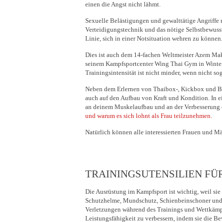
einen die Angst nicht lähmt.
Sexuelle Belästigungen und gewalttätige Angriffe
Verteidigungstechnik und das nötige Selbstbewussts
Linie, sich in einer Notsituation wehren zu können
Dies ist auch dem 14-fachen Weltmeister Azem Maks
seinem Kampfsportcenter Wing Thai Gym in Winter
Trainingsintensität ist nicht minder, wenn nicht so
Neben dem Erlernen von Thaibox-, Kickbox und Box
auch auf den Aufbau von Kraft und Kondition. In 
an deinem Muskelaufbau und an der Verbesserung 
und warum es sich lohnt als Frau teilzunehmen.
Natürlich können alle interessierten Frauen und Mä
TRAININGSUTENSILIEN FÜ
Die Ausrüstung im Kampfsport ist wichtig, weil si
Schutzhelme, Mundschutz, Schienbeinschoner und Sc
Verletzungen während des Trainings und Wettkämpf
Leistungsfähigkeit zu verbessern, indem sie die Be