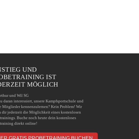
NSTIEG UND
OBETRAINING IST
DERZEIT MÖGLICH
rthur und Wil SG
du daran interessiert, unsere Kampfsportschule und
e Mitglieder kennenzulernen? Kein Problem! Wir
n dir jederzeit die Möglichkeit eines kostenlosen
trainings. Buche noch heute dein kostenloses
training direkt online!
IER GRATIS PROBETRAINING BUCHEN