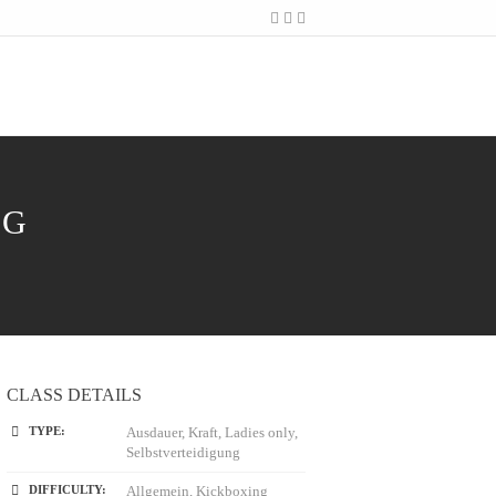
SG
CLASS DETAILS
TYPE:
Ausdauer, Kraft, Ladies only,
Selbstverteidigung
DIFFICULTY:
Allgemein, Kickboxing